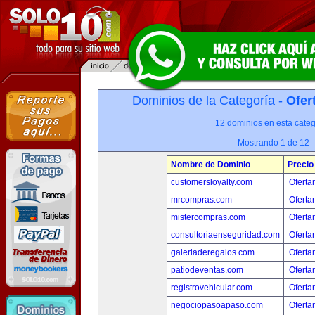
Dominios de la Categoría -
Ofer
12 dominios en esta categ
Mostrando 1 de 12
Nombre de Dominio
Precio
customersloyalty.com
Oferta
mrcompras.com
Oferta
mistercompras.com
Oferta
consultoriaenseguridad.com
Oferta
galeriaderegalos.com
Oferta
patiodeventas.com
Oferta
registrovehicular.com
Oferta
negociopasoapaso.com
Oferta