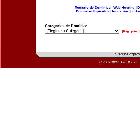
Registro de Dominios
|
Web Hosting
|
D
Dominios Expirados
|
Industrias
|
Indu
Categorías de Dominio:
[Pág. princi
** Precios expre
© 2002/2022 Solo10.com