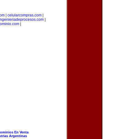
com
|
celularcompras.com
|
ingenieriadeprocesos.com
|
dominio.com
|
ominios En Venta
strias Argentinas