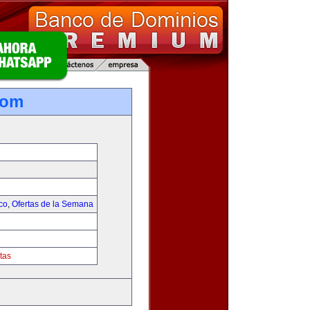
com
co
,
Ofertas de la Semana
tas