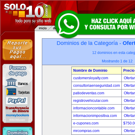
Dominios de la Categoría -
Ofer
12 dominios en esta categ
Mostrando 1 de 12
Nombre de Dominio
Precio
customersloyalty.com
Oferta
consultoriaenseguridad.com
Oferta
patiodeventas.com
Oferta
registrovehicular.com
Oferta
informacioncontable.com
Oferta
informacionimpositiva.com
Oferta
e-cupones.com
$750.
mrcompras.com
Oferta