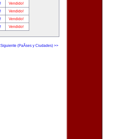
r!
Vendido!
r!
Vendido!
r!
Vendido!
r!
Vendido!
 Siguiente (PaÃ­ses y Ciudades) >>