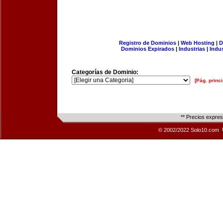
Registro de Dominios
|
Web Hosting
|
D
Dominios Expirados
|
Industrias
|
Indu
Categorías de Dominio:
[Pág. princi
** Precios expre
© 2002/2022 Solo10.com