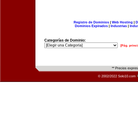
Registro de Dominios
|
Web Hosting
|
D
Dominios Expirados
|
Industrias
|
Indu
Categorías de Dominio:
[Pág. princi
** Precios expre
© 2002/2022 Solo10.com