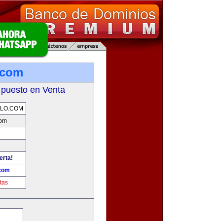
.com
 puesto en Venta
LO.COM
com
erta!
.com
tas