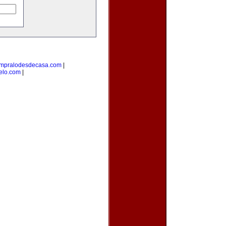
mpralodesdecasa.com
|
elo.com
|