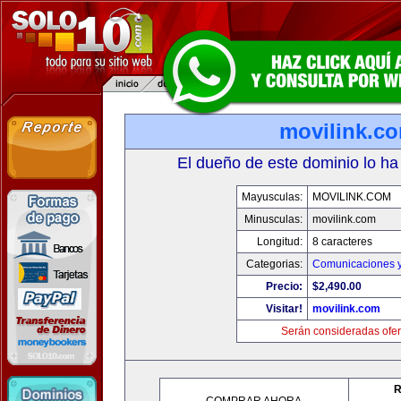
movilink.c
El dueño de este dominio lo ha
Mayusculas:
MOVILINK.COM
Minusculas:
movilink.com
Longitud:
8 caracteres
Categorias:
Comunicaciones y
Precio:
$2,490.00
Visitar!
movilink.com
Serán consideradas ofer
R