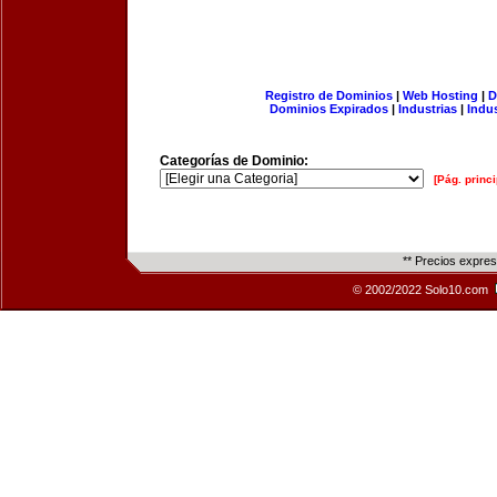
Registro de Dominios
|
Web Hosting
|
D
Dominios Expirados
|
Industrias
|
Indu
Categorías de Dominio:
[Pág. princi
** Precios expre
© 2002/2022 Solo10.com