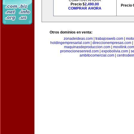
COMPRAR AHORA
Precio $
2,490.00
Precio 
COMPRAR AHORA
Otros dominios en venta:
zonadeideas.com
|
trabajosweb.com
|
moto
holdingempresarial.com
|
direccionempresas.com
|
maquinasdeproduccion.com
|
movilink.co
promocionesenred.com
|
expobolivia.com
|
s
ambitocomercial.com
|
centrode