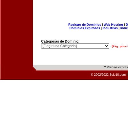
Registro de Dominios
|
Web Hosting
|
D
Dominios Expirados
|
Industrias
|
Indu
Categorías de Dominio:
[Pág. princi
** Precios expre
© 2002/2022 Solo10.com