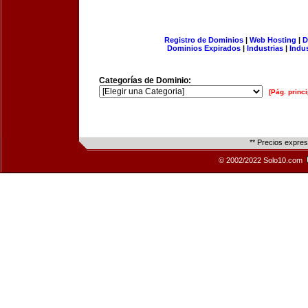
Registro de Dominios
|
Web Hosting
|
D
Dominios Expirados
|
Industrias
|
Indu
Categorías de Dominio:
[Pág. princi
** Precios expre
© 2002/2022 Solo10.com