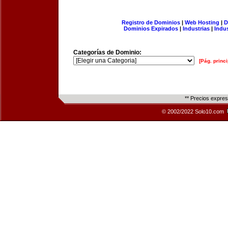
Registro de Dominios
|
Web Hosting
|
D
Dominios Expirados
|
Industrias
|
Indu
Categorías de Dominio:
[Pág. princi
** Precios expre
© 2002/2022 Solo10.com