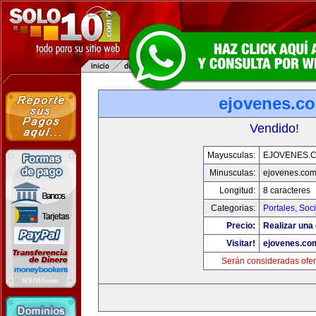
ejovenes.c
Vendido!
Mayusculas:
EJOVENES.
Minusculas:
ejovenes.co
Longitud:
8 caracteres
Categorias:
Portales
,
Soc
Precio:
Realizar una 
Visitar!
ejovenes.co
Serán consideradas ofer