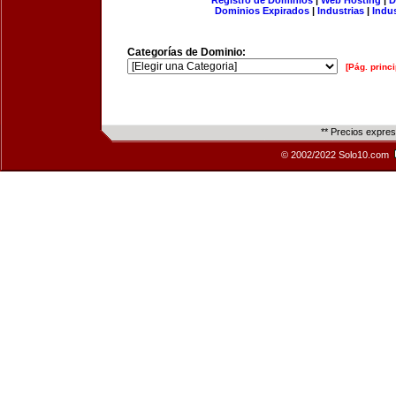
Registro de Dominios
|
Web Hosting
|
D
Dominios Expirados
|
Industrias
|
Indu
Categorías de Dominio:
[Pág. princi
** Precios expre
© 2002/2022 Solo10.com